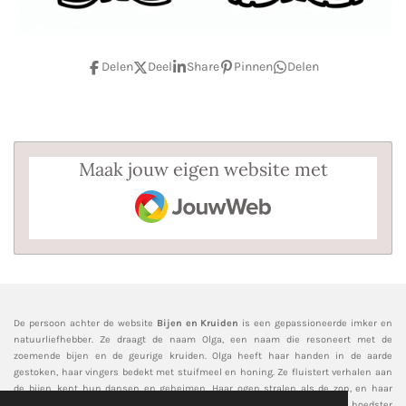
Delen
Deel
Share
Pinnen
Delen
Maak jouw eigen website met
JouwWeb
De persoon achter de website
Bijen en Kruiden
is een gepassioneerde imker en
natuurliefhebber. Ze draagt de naam Olga, een naam die resoneert met de
zoemende bijen en de geurige kruiden. Olga heeft haar handen in de aarde
gestoken, haar vingers bedekt met stuifmeel en honing. Ze fluistert verhalen aan
de bijen, kent hun dansen en geheimen. Haar ogen stralen als de zon, en haar
glimlach is zoet als honing. Olga de imker, de bewaarder van de korf, de hoedster